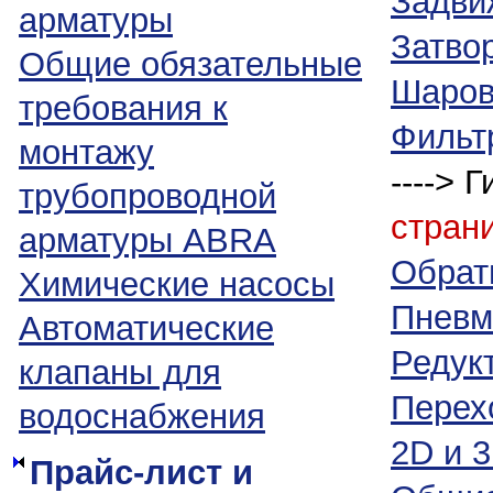
Задви
арматуры
Затво
Общие обязательные
Шаров
требования к
Фильт
монтажу
----> 
трубопроводной
cтран
арматуры ABRA
Обрат
Химические насосы
Пневм
Автоматические
Редук
клапаны для
Перех
водоснабжения
2D и 
Прайс-лист и