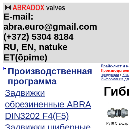
E-mail:
abra.euro@gmail.com
(+372) 5304 8184
RU, EN, natuke
ET(õpime)
Прайс-лист и на
Производственная
Производстве
продукции
/
Кат
программа
Информация дл
Гиб
Задвижки
обрезиненные ABRA
DIN3202 F4(F5)
Задвижки шиберные