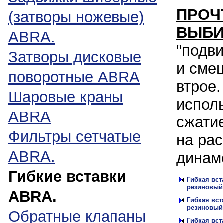
ПРОЧ
(затворы ножевые)
ВЫБИ
ABRA.
"подв
Затворы дисковые
и смещ
поворотные ABRA
втрое.
Шаровые краны
испол
ABRA
сжатие
Фильтры сетчатые
на ра
ABRA.
динам
Гибкие вставки
Гибкая вст
резиновый
ABRA.
Гибкая вст
резиновый
Обратные клапаны
Гибкая вст