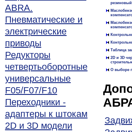
резиновый
ABRA.
Маслобензо
компенсат
Пневматические и
Маслобензо
компенсат
электрические
Контрольны
приводы
Контрольны
Таблица з
Редукторы
2D и 3D че
строитель
четвертьоборотные
О выборе г
универсальные
Допо
F05/F07/F10
АБР
Переходники -
адаптеры к штокам
Задви
2D и 3D модели