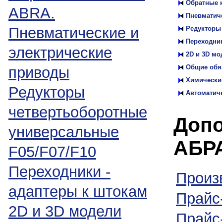
Обратные 
ABRA.
Пневматич
Пневматические и
Редукторы
Переходник
электрические
2D и 3D м
Общие обя
приводы
Химически
Редукторы
Автоматич
четвертьоборотные
Допо
универсальные
АБР
F05/F07/F10
Переходники -
Произ
адаптеры к штокам
Прайс
2D и 3D модели
Прайс