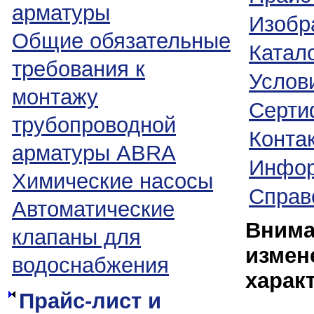
арматуры
Изобр
Общие обязательные
Катало
требования к
Услови
монтажу
Серти
трубопроводной
Конта
арматуры ABRA
Инфор
Химические насосы
Справ
Автоматические
Внима
клапаны для
измен
водоснабжения
харак
Прайс-лист и