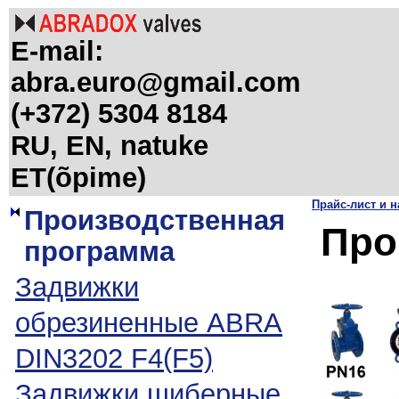
E-mail:
abra.euro@gmail.com
(+372) 5304 8184
RU, EN, natuke
ET(õpime)
Прайс-лист и на
Производственная
Про
программа
Задвижки
обрезиненные ABRA
DIN3202 F4(F5)
Задвижки шиберные