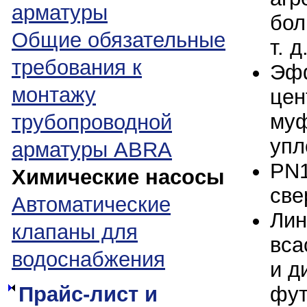
арматуры
бол
Общие обязательные
т. д
требования к
Эфф
монтажу
цен
муф
трубопроводной
упл
арматуры ABRA
PN1
Химические насосы
све
Автоматические
Лин
клапаны для
вса
водоснабжения
и д
фут
Прайс-лист и