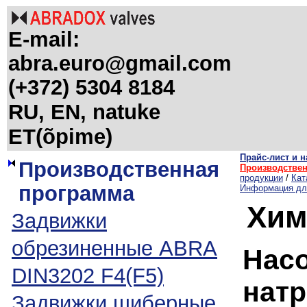
E-mail:
abra.euro@gmail.com
(+372) 5304 8184
RU, EN, natuke
ET(õpime)
Прайс-лист и на
Производственная
Производстве
продукции
/
Кат
программа
Информация дл
Хим
Задвижки
обрезиненные ABRA
Насо
DIN3202 F4(F5)
натр
Задвижки шиберные