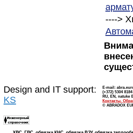
армат
---->
Автом
Внима
внесе
сущес
Design and IT support:
E-mail:
abra.eu
(+372) 5304 8184
RU, EN, natuke 
KS
Контакты. Обра
© ABRADOX EUR
ХВС, ГВС, обвязка КНС, обвязка ВЗУ, обвязка теплооб