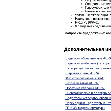
Регулирование у
Специальные кла
Грязеуловители /
Балансировочны
Чугун - Нержавеющая с
Наилучшее возможное 
Ру10/Ру16/Ру25.
Фланцевые соединения 
Запросите предложение:
ab
Дополнительная и
Задвижки обрезиненные ABRA
Задвижки шиберные (затворы
Затворы дисковые поворотн
Шаровые краны ABRA
Фильтры сетчатые ABRA.
Гибкие вставки ABRA.
Обратные клапаны ABRA.
Пневматические и электриче
Редукторы четвертьоборотны
Переходники - адаптеры к шт
2D и 3D модели арматуры