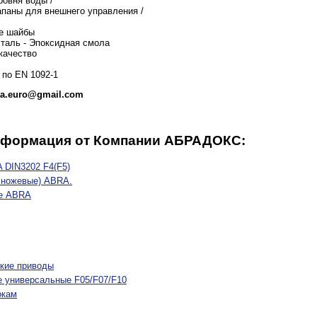
ровня воды /
паны для внешнего управления /
е шайбы
таль - Эпоксидная смола
качество
по EN 1092-1
ra.euro@gmail.com
нформация от Компании АБРАДОКС:
 DIN3202 F4(F5)
 ножевые) ABRA.
ые ABRA
ские приводы
е универсальные F05/F07/F10
окам