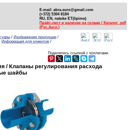
E-mail:
abra.euro@gmail.com
(+372) 5304 8184
RU, EN, natuke ET(õpime)
Прайс-лист и наличие на складе / Каталог .pdf
(Рус.Англ.)
ссуары
/
Изображения продукции
/
/
Информация для клиентов
/
Поделитесь ссылкой с коллегами:
я / Клапаны регулирования расхода
ные шайбы