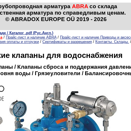
рубопроводная арматура
ABRA
со склада
ственная арматура по справедливым ценам.
© ABRADOX EUROPE OÜ 2019 - 2026
е / Каталог .pdf (Рус.Англ.)
ма
/
Прайс-лист и наличие ABRA
/
Прайс-лист и наличие Приводы и аксе
вия оплаты и отгрузки
/
Сертификаты и разрешения
/
Контакты. Склады.
кие клапаны для водоснабжения
аны / Клапаны сброса и поддержания давлени
ровня воды / Грязеуловители / Балансировоч