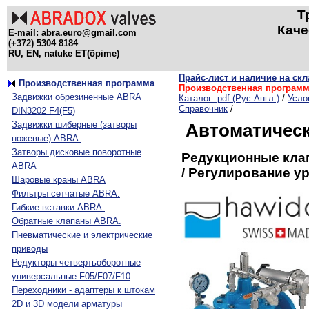
Т
Каче
E-mail:
abra.euro@gmail.com
(+372) 5304 8184
RU, EN, natuke ET(õpime)
Прайс-лист и наличие на склад
Производственная программа
Производственная програм
Задвижки обрезиненные ABRA
Каталог .pdf (Рус.Англ.)
/
Усло
Справочник
/
DIN3202 F4(F5)
Задвижки шиберные (затворы
Автоматичес
ножевые) ABRA.
Затворы дисковые поворотные
Редукционные клап
ABRA
/ Регулирование у
Шаровые краны ABRA
Фильтры сетчатые ABRA.
Гибкие вставки ABRA.
Обратные клапаны ABRA.
Пневматические и электрические
приводы
Редукторы четвертьоборотные
универсальные F05/F07/F10
Переходники - адаптеры к штокам
2D и 3D модели арматуры